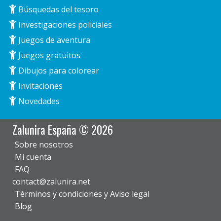
Búsquedas del tesoro
Investigaciones policiales
Juegos de aventura
Juegos gratuitos
Dibujos para colorear
Invitaciones
Novedades
Zalunira España © 2026
Sobre nosotros
Mi cuenta
FAQ
contact@zalunira.net
Términos y condiciones y Aviso legal
Blog