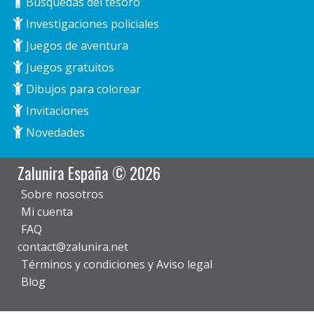
Búsquedas del tesoro
Investigaciones policiales
Juegos de aventura
Juegos gratuitos
Dibujos para colorear
Invitaciones
Novedades
Zalunira España © 2026
Sobre nosotros
Mi cuenta
FAQ
contact@zalunira.net
Términos y condiciones y Aviso legal
Blog